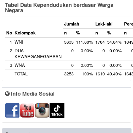
Tabel Data Kependudukan berdasar Warga
Negara
Jumlah
Laki-laki
Per
No
Kelompok
n
%
n
%
n
1
WNI
3633
111.68%
1784
54.84%
184
2
DUA
0
0.00%
0
0.00%
KEWARGANEGARAAN
3
WNA
0
0.00%
0
0.00%
TOTAL
3253
100%
1610
49.49%
164
Info Media Sosial