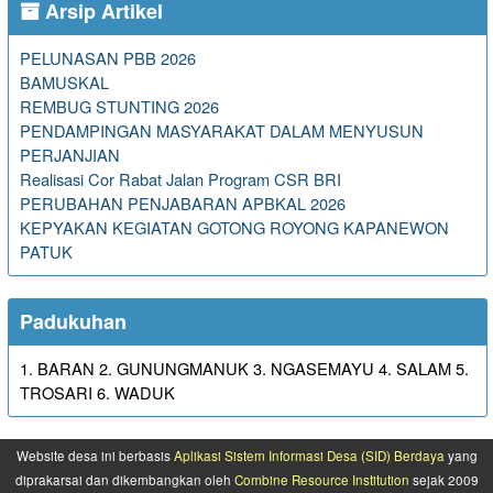
Arsip Artikel
PELUNASAN PBB 2026
BAMUSKAL
REMBUG STUNTING 2026
PENDAMPINGAN MASYARAKAT DALAM MENYUSUN
PERJANJIAN
Realisasi Cor Rabat Jalan Program CSR BRI
PERUBAHAN PENJABARAN APBKAL 2026
KEPYAKAN KEGIATAN GOTONG ROYONG KAPANEWON
PATUK
Padukuhan
1. BARAN 2. GUNUNGMANUK 3. NGASEMAYU 4. SALAM 5.
TROSARI 6. WADUK
Website desa ini berbasis
Aplikasi Sistem Informasi Desa (SID) Berdaya
yang
diprakarsai dan dikembangkan oleh
Combine Resource Institution
sejak 2009